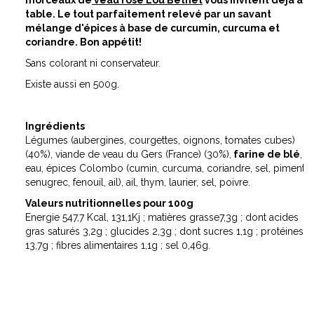
table. Le tout parfaitement relevé par un savant
mélange d'épices à base de curcumin, curcuma et
coriandre. Bon appétit!
Sans colorant ni conservateur.
Existe aussi en 500g.
Ingrédients
Légumes (aubergines, courgettes, oignons, tomates cubes)
(40%), viande de veau du Gers (France) (30%),
farine de blé
,
eau, épices Colombo (cumin, curcuma, coriandre, sel, piment,
senugrec, fenouil, ail), ail, thym, laurier, sel, poivre.
Valeurs nutritionnelles pour 100g
Energie 547,7 Kcal, 131,1Kj ; matières grasse7,3g ; dont acides
gras saturés 3,2g ; glucides 2,3g ; dont sucres 1,1g ; protéines
13,7g ; fibres alimentaires 1,1g ; sel 0,46g.