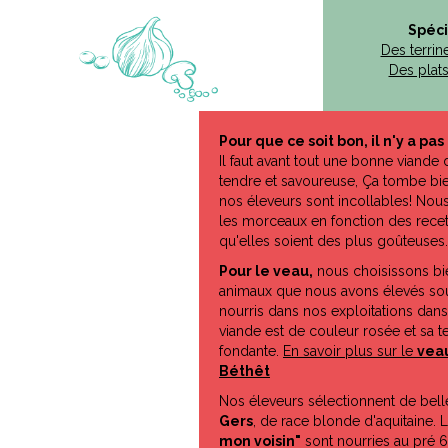
Spéci
Des terrin
Des plats
Pour que ce soit bon, il n'y a pas
Il faut avant tout une bonne viande 
tendre et savoureuse, Ça tombe bien
nos éleveurs sont incollables! Nou
les morceaux en fonction des recet
qu'elles soient des plus goûteuses.
Pour le veau,
nous choisissons bi
animaux que nous avons élevés sou
nourris dans nos exploitations dans
viande est de couleur rosée et sa te
fondante.
En savoir plus sur le
vea
Béthêt
Nos éleveurs sélectionnent de bell
Gers
, de race blonde d'aquitaine. L
mon voisin"
sont nourries au pré 6